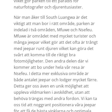
vilket gör parken till ett paradis för
naturfotografer och djurentusiaster.
När man åker till South Luangwa är det
viktigt att man bor i rätt område, parken är
indelad i två områden,
Mfuwe och Nsefeu.
Mfuwe är området med mycket turister och
många jeepar vilket gör att det ofta är trångt
med jeepar runt djuren vilket kan göra det
svårt att komma till de riktigt bra
fotomöjligheter.
Den andra delen där vi
kommer att bo under hela vår resa är
Nsefeu. I detta mer exklusiva område är
både
antalet jeepar och lodger mycket färre.
Detta ger oss även en unik möjlighet att
uppleva vildmarken i avskildhet, utan att
behöva trängas med andra fordon. Vi kan ta
oss tid att noggrant positionera våra jeepar
för att få de bästa vinklarna och optimala