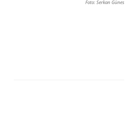
Foto: Serkan Günes
NYHETSBREV
Bli först med att höra om nya resor, erbjudanden
och reseinspiration från Zoom.
KONTAKTA OSS