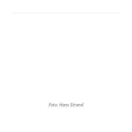
E-post:
info@zoomfotoresor.se
Telefon:
+46(0) 470 – 466 40
Följ våra fotoäventyr på sociala medier!
Foto: Hans Strand