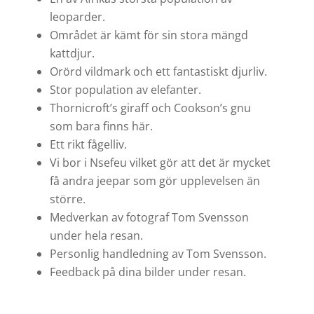
leoparder.
Området är kämt för sin stora mängd
kattdjur.
Orörd vildmark och ett fantastiskt djurliv.
Stor population av elefanter.
Thornicroft’s giraff och Cookson’s gnu
som bara finns här.
Ett rikt fågelliv.
Vi bor i Nsefeu vilket gör att det är m
ycket
få andra jeepar som gör upplevelsen än
större.
Registrera dig här för vårt
Medverkan av fotograf Tom Svensson
nyhetsbrev!
under hela resan.
Personlig handledning av Tom Svensson.
Feedback på dina bilder under resan.
E-postadress