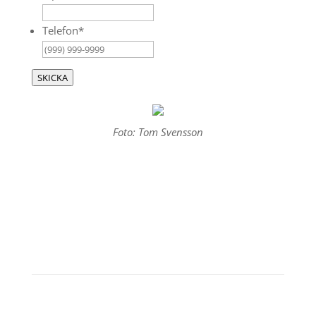
Telefon
*
SKICKA
Foto: Tom Svensson
NYHETSBREV
Bli först med att höra om nya resor, erbjudanden