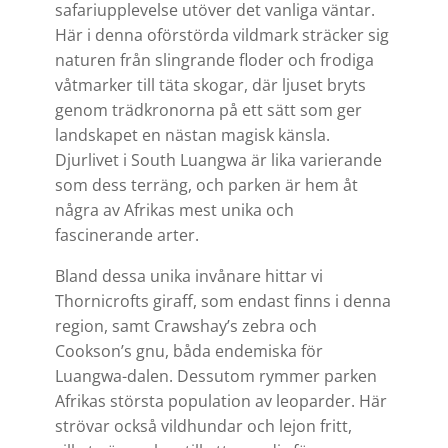
safariupplevelse utöver det vanliga väntar.
Här i denna oförstörda vildmark sträcker sig
naturen från slingrande floder och frodiga
våtmarker till täta skogar, där ljuset bryts
genom trädkronorna på ett sätt som ger
landskapet en nästan magisk känsla.
Djurlivet i South Luangwa är lika varierande
som dess terräng, och parken är hem åt
några av Afrikas mest unika och
fascinerande arter.
Bland dessa unika invånare hittar vi
Thornicrofts giraff, som endast finns i denna
region, samt Crawshay’s zebra och
Cookson’s gnu, båda endemiska för
Luangwa-dalen. Dessutom rymmer parken
Afrikas största population av leoparder. Här
strövar också vildhundar och lejon fritt,