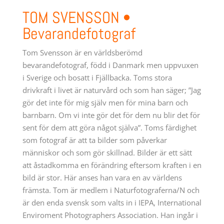
TOM SVENSSON •
Genom att skicka in det här formuläret går du med på att ta emot
Bevarandefotograf
marketing emails från: Zoomfotoresor, Arabygatan 40, VÃ¤xjÃ¶, SE. Du
kan när som helst ta tillbaka ditt medgivande till att ta emot e-post med
SafeUnsubscribe®-länken som du hittar längst ner i varje e-
Tom Svensson är en världsberömd
postmeddelande.
E-postmeddelanden handhas av Constant Contact.
bevarandefotograf, född i Danmark men uppvuxen
i Sverige och bosatt i Fjällbacka. Toms stora
SKICKA!
drivkraft i livet är naturvård och som han säger; ”Jag
gör det inte för mig själv men för mina barn och
barnbarn. Om vi inte gör det för dem nu blir det för
sent för dem att göra något själva”. Toms färdighet
som fotograf är att ta bilder som påverkar
människor och som gör skillnad. Bilder är ett sätt
att åstadkomma en förändring eftersom kraften i en
bild är stor. Här anses han vara en av världens
främsta. Tom är medlem i Naturfotograferna/N och
är den enda svensk som valts in i IEPA, International
Enviroment Photographers Association. Han ingår i