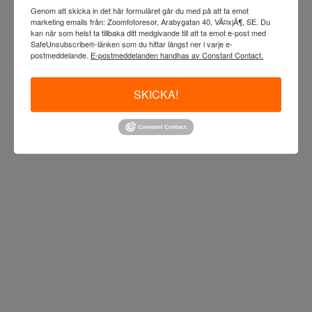
Genom att skicka in det här formuläret går du med på att ta emot
marketing emails från: Zoomfotoresor, Arabygatan 40, VÃ¤xjÃ¶, SE. Du
kan när som helst ta tillbaka ditt medgivande till att ta emot e-post med
SafeUnsubscribe®-länken som du hittar längst ner i varje e-
postmeddelande.
E-postmeddelanden handhas av Constant Contact.
SKICKA!