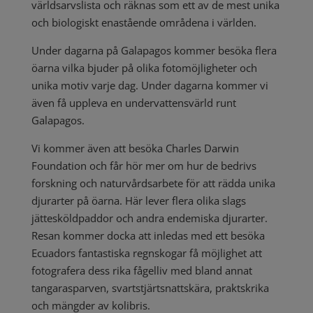
världsarvslista och räknas som ett av de mest unika
och biologiskt enastående områdena i världen.
Under dagarna på Galapagos kommer besöka flera
öarna vilka bjuder på olika fotomöjligheter och
unika motiv varje dag. Under dagarna kommer vi
även få uppleva en undervattensvärld runt
Galapagos.
Vi kommer även att besöka Charles Darwin
Foundation och får hör mer om hur de bedrivs
forskning och naturvårdsarbete för att rädda unika
djurarter på öarna. Här lever flera olika slags
jättesköldpaddor och andra endemiska djurarter.
Resan kommer docka att inledas med ett besöka
Ecuadors fantastiska regnskogar få möjlighet att
fotografera dess rika fågelliv med bland annat
tangarasparven, svartstjärtsnattskära, praktskrika
och mängder av kolibris.