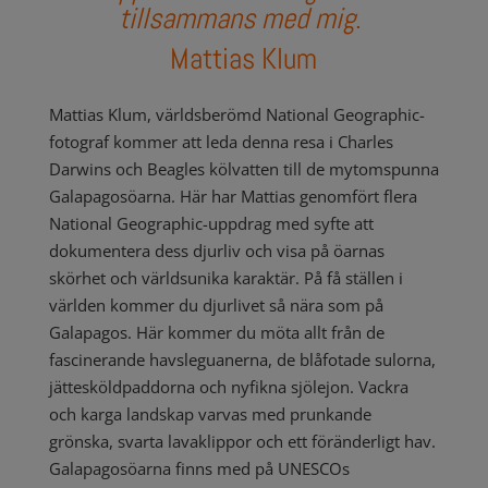
tillsammans med mig
.
Mattias Klum
Mattias Klum, världsberömd National Geographic-
fotograf kommer att leda denna resa i Charles
Darwins och Beagles kölvatten till de mytomspunna
Galapagosöarna. Här har Mattias genomfört flera
National Geographic-uppdrag med syfte att
dokumentera dess djurliv och visa på öarnas
skörhet och världsunika karaktär. På få ställen i
världen kommer du djurlivet så nära som på
Galapagos. Här kommer du möta allt från de
fascinerande havsleguanerna, de blåfotade sulorna,
jättesköldpaddorna och nyfikna sjölejon. Vackra
och karga landskap varvas med prunkande
grönska, svarta lavaklippor och ett föränderligt hav.
Galapagosöarna finns med på UNESCOs