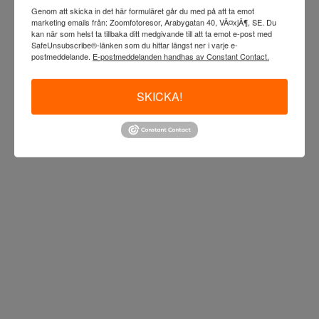
Genom att skicka in det här formuläret går du med på att ta emot
marketing emails från: Zoomfotoresor, Arabygatan 40, VÃ¤xjÃ¶, SE. Du
GRÖNLANDS MÄKTIGA
kan när som helst ta tillbaka ditt medgivande till att ta emot e-post med
SafeUnsubscribe®-länken som du hittar längst ner i varje e-
ISBERG
postmeddelande.
E-postmeddelanden handhas av Constant Contact.
MED FOTOGRAF HANS STRAND
SKICKA!