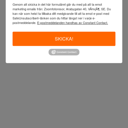
Genom att skicka in det här formuläret går du med på att ta emot
marketing emails från: Zoomfotoresor, Arabygatan 40, VÃ¤xjÃ¶, SE. Du
kan när som helst ta tillbaka ditt medgivande till att ta emot e-post med
SafeUnsubscribe®-länken som du hittar längst ner i varje e-
postmeddelande.
E-postmeddelanden handhas av Constant Contact.
SKICKA!