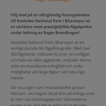
Följ med på en oförglömlig fotoupplevelse
till Keoladeo National Park i Bharatpur en
av världens mest prestigefyllda fågelparker
under ledning av Roger Brendhagen!
Keoladeo National Park i Bharatpur är ett
verkligt paradis för fågelfotografer. Med över
350 fågelarter, inklusive 42 arter av rovfåglar
och hela nio olika ugglearter, erbjuder denna
plats en enastående mångfald och unika
möjligheter att fånga fåglar i sitt naturliga
habitat.
Vår resa äger rum i månadsskiftet januari
februari – en magisk tid på året då många arter
är mitt i sin häckningsperiod. Våtmarkerna
sjuder av liv, och det är svårt att ta ett steg