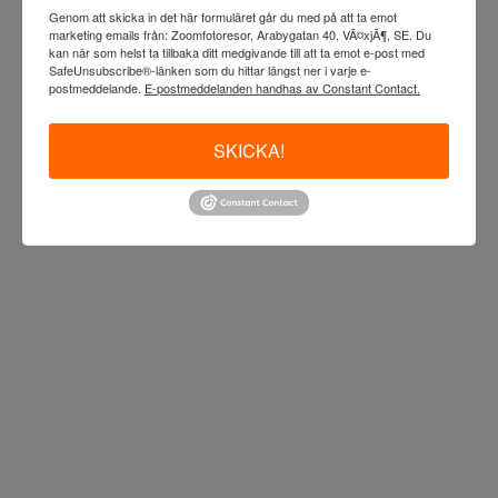
Genom att skicka in det här formuläret går du med på att ta emot
marketing emails från: Zoomfotoresor, Arabygatan 40, VÃ¤xjÃ¶, SE. Du
kan när som helst ta tillbaka ditt medgivande till att ta emot e-post med
SafeUnsubscribe®-länken som du hittar längst ner i varje e-
postmeddelande.
E-postmeddelanden handhas av Constant Contact.
SKICKA!