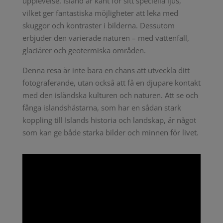
upplevelse. Island är känt för sitt speciella ljus,
vilket ger fantastiska möjligheter att leka med
skuggor och kontraster i bilderna. Dessutom
erbjuder den varierade naturen – med vattenfall,
glaciärer och geotermiska områden.
Denna resa är inte bara en chans att utveckla ditt
fotograferande, utan också att få en djupare kontakt
med den isländska kulturen och naturen. Att se och
fånga islandshästarna, som har en sådan stark
koppling till Islands historia och landskap, är något
som kan ge både starka bilder och minnen för livet.