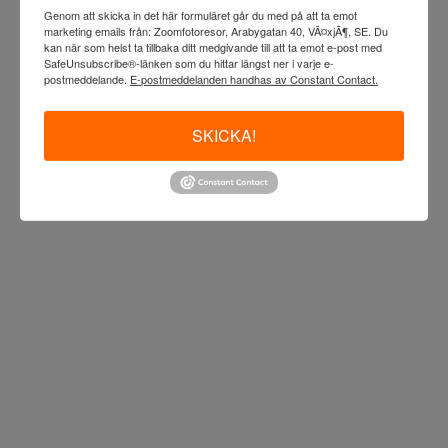
Genom att skicka in det här formuläret går du med på att ta emot
marketing emails från: Zoomfotoresor, Arabygatan 40, VÃ¤xjÃ¶, SE. Du
kan när som helst ta tillbaka ditt medgivande till att ta emot e-post med
SafeUnsubscribe®-länken som du hittar längst ner i varje e-
postmeddelande.
E-postmeddelanden handhas av Constant Contact.
SKICKA!