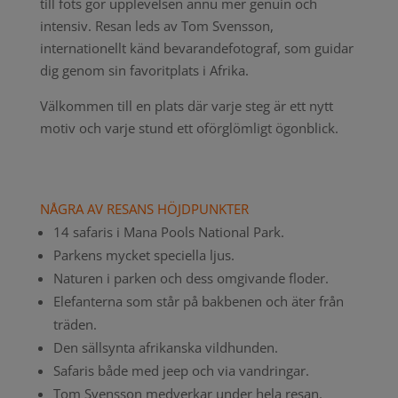
till fots gör upplevelsen ännu mer genuin och
intensiv. Resan leds av Tom Svensson,
internationellt känd bevarandefotograf, som guidar
dig genom sin favoritplats i Afrika.
Välkommen till en plats där varje steg är ett nytt
motiv och varje stund ett oförglömligt ögonblick.
NÅGRA AV RESANS HÖJDPUNKTER
14 safaris i Mana Pools National Park.
Parkens mycket speciella ljus.
Naturen i parken och dess omgivande floder.
Elefanterna som står på bakbenen och äter från
träden.
Den sällsynta afrikanska vildhunden.
Safaris både med jeep och via vandringar.
Tom Svensson medverkar under hela resan.