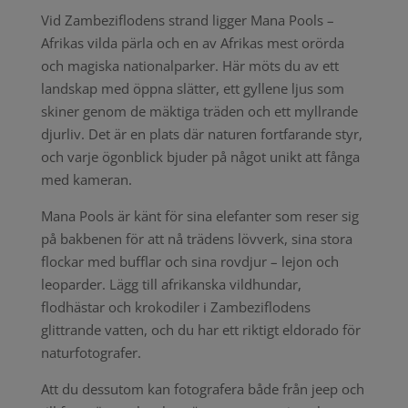
Vid Zambeziflodens strand ligger Mana Pools –
Afrikas vilda pärla och en av Afrikas mest orörda
och magiska nationalparker. Här möts du av ett
landskap med öppna slätter, ett gyllene ljus som
skiner genom de mäktiga träden och ett myllrande
djurliv. Det är en plats där naturen fortfarande styr,
och varje ögonblick bjuder på något unikt att fånga
med kameran.
Mana Pools är känt för sina elefanter som reser sig
på bakbenen för att nå trädens lövverk, sina stora
flockar med bufflar och sina rovdjur – lejon och
leoparder. Lägg till afrikanska vildhundar,
flodhästar och krokodiler i Zambeziflodens
glittrande vatten, och du har ett riktigt eldorado för
naturfotografer.
Att du dessutom kan fotografera både från jeep och