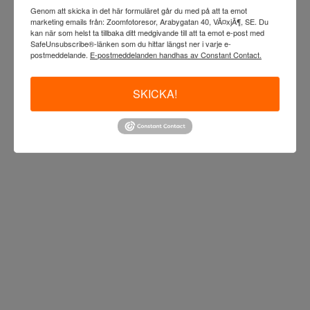
Genom att skicka in det här formuläret går du med på att ta emot
marketing emails från: Zoomfotoresor, Arabygatan 40, VÃ¤xjÃ¶, SE. Du
kan när som helst ta tillbaka ditt medgivande till att ta emot e-post med
SafeUnsubscribe®-länken som du hittar längst ner i varje e-
postmeddelande.
E-postmeddelanden handhas av Constant Contact.
SKICKA!