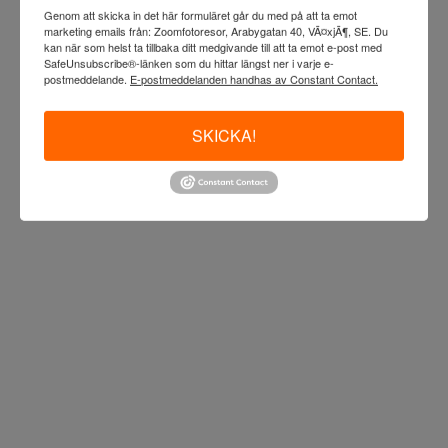
Genom att skicka in det här formuläret går du med på att ta emot
marketing emails från: Zoomfotoresor, Arabygatan 40, VÃ¤xjÃ¶, SE. Du
kan när som helst ta tillbaka ditt medgivande till att ta emot e-post med
SafeUnsubscribe®-länken som du hittar längst ner i varje e-
postmeddelande.
E-postmeddelanden handhas av Constant Contact.
SKICKA!