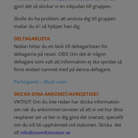
gjort det så skickar vi en inbjudan till gruppen.
Skulle du ha problem att ansluta dig till gruppen
mailar du ti
ll
så hjälper han dig.
DELTAGARLISTA
Nedan hittar du en länk till deltagarlistan för
deltagarna på resan. OBS! Om det är någon
deltagare som valt att information ej ska spridas så
finns endast namnet med på denna deltagare.
Participants – Musk oxen
SKICKA DINA ANKOMST/AVRESETIDE
R
VIKTIGT! Om du inte redan har skicka information
om när du ankommer/avreser så att vi vet hur dina
resplaner ser ut ber vi dig
göra det snarast, speciellt
om du vill bli upphämtad vid stationen.
Skicka det
till
info@zoomfotoresor.se