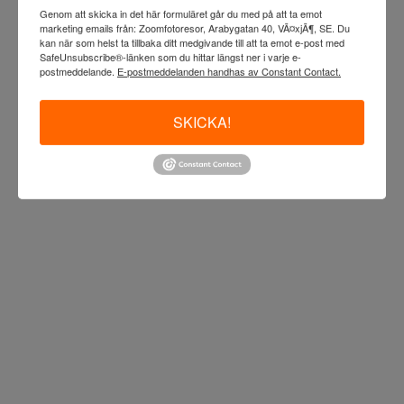
Genom att skicka in det här formuläret går du med på att ta emot
marketing emails från: Zoomfotoresor, Arabygatan 40, VÃ¤xjÃ¶, SE. Du
kan när som helst ta tillbaka ditt medgivande till att ta emot e-post med
SafeUnsubscribe®-länken som du hittar längst ner i varje e-
postmeddelande.
E-postmeddelanden handhas av Constant Contact.
SKICKA!