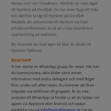
Vernes norr om Trondheim. Härifrån tar man tåget
till Hjerkinn på Dorefjell. Du kan även flyga till Oslo
och därifrån ta tåg till Hjerkinn på Dorefjell.
Meddela din ankomsttid till Hjerkinn via mail
info@zoomfotoresor.se så att vi kan koordinera
upphämtning på stationen.
Bil: Kommer du med egen bil åker du direkt till
Hjerkinn Fjellstue.
WHATSAPP
Vi har startat en WhatsApp grupp för resan. Här kan
du kommunicera, dela bilder samt annan
information med andra deltagare och med Roger
före, under och efter resan. Du kommer att få en
inbjudan via telefonen till gruppen. Är du inte
ansluten till WhatsApp så förelår vi att du laddar ner
appen via Appstore eller Android och sedan
meddelar oss på
info@zoomfotoresor.se
n
är du