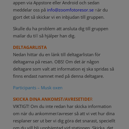
appen via Appstore eller Android och sedan
meddelar oss på
info@zoomfotoresor.se
n
är du
gjort det så skickar vi en inbjudan till gruppen.
Skulle du ha problem att ansluta dig till gruppen
mailar du ti
ll
så hjälper han dig.
DELTAGARLISTA
Nedan hittar du en länk till deltagarlistan för
deltagarna på resan. OBS! Om det är någon
deltagare som valt att information ej ska spridas så
finns endast namnet med på denna deltagare.
Participants – Musk oxen
SKICKA DINA ANKOMST/AVRESETIDE
R
VIKTIGT! Om du inte redan har skicka information
om när du ankommer/avreser så att vi vet hur dina
resplaner ser ut ber vi dig
göra det snarast, speciellt
om du vill bli upphämtad vid stationen.
Skicka det