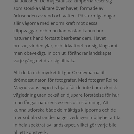
av tidlöshet. De majestätiska klipporna reser sig
som stoiska väktare över havet, formade av
årtusenden av vind och vatten. På stormiga dagar
slår vågorna med enorm kraft mot dessa
klippväggar, och man kan nästan känna hur
naturens hand fortsatt bearbetar dem. Havet
brusar, vinden ylar, och tidvattnet rör sig långsamt,
men obevekligt, in och ut, förändrar landskapet
varje gång det drar sig tillbaka.
Allt detta och mycket till gör Orkneyöarna till
drömdestinaton för fotografer. Med fotograf Roine
Magnussons expertis hjälp får du inte bara teknisk
vägledning utan också en djupare förståelse för hur
man fångar naturens essens och stämning. Att
kunna utforska både de mäktiga klipporna och de
mer subtila stränderna ger verkligen möjlighet att ta
in hela spektrat av landskapet, vilket gör varje bild
till ett konstverk.