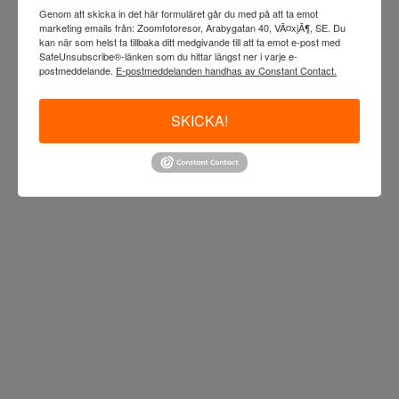
Genom att skicka in det här formuläret går du med på att ta emot
marketing emails från: Zoomfotoresor, Arabygatan 40, VÃ¤xjÃ¶, SE. Du
kan när som helst ta tillbaka ditt medgivande till att ta emot e-post med
SafeUnsubscribe®-länken som du hittar längst ner i varje e-
postmeddelande.
E-postmeddelanden handhas av Constant Contact.
SKICKA!