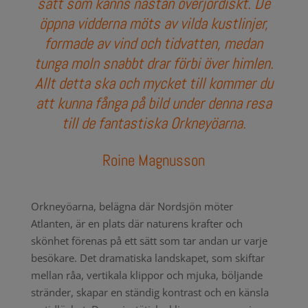
sätt som känns nästan överjordiskt. De
öppna vidderna möts av vilda kustlinjer,
formade av vind och tidvatten, medan
tunga moln snabbt drar förbi över himlen.
Allt detta ska och mycket till kommer du
att kunna
fånga
på bild under denna resa
till de fantastiska Orkneyöarna.
Roine Magnusson
Orkneyöarna, belägna där Nordsjön möter
Atlanten, är en plats där naturens krafter och
skönhet förenas på ett sätt som tar andan ur varje
besökare. Det dramatiska landskapet, som skiftar
mellan råa, vertikala klippor och mjuka, böljande
stränder, skapar en ständig kontrast och en känsla