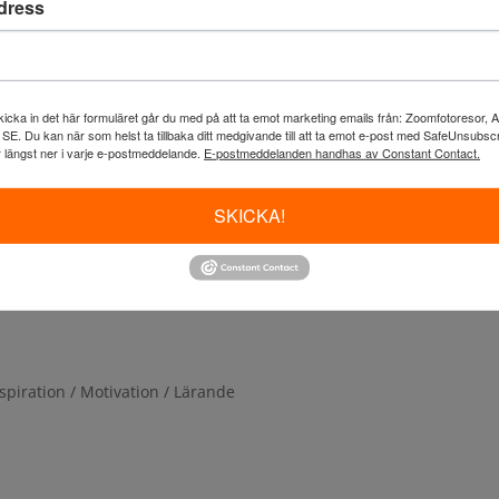
dress
icka in det här formuläret går du med på att ta emot marketing emails från: Zoomfotoresor, 
PENSELDRAG
 SE. Du kan när som helst ta tillbaka ditt medgivande till att ta emot e-post med SafeUnsubs
r längst ner i varje e-postmeddelande.
E-postmeddelanden handhas av Constant Contact.
ation / Motivation / Lärande
,
Landskap
SKICKA!
spiration / Motivation / Lärande