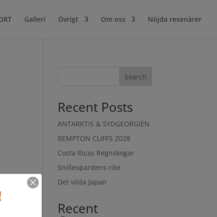
ORT
Galleri
Övrigt
Om oss
Nöjda resenärer
Search
Recent Posts
ANTARKTIS & SYDGEORGIEN
BEMPTON CLIFFS 2028
Costa Ricas Regnskogar
Snöleopardens rike
Det vilda Japan
!
Recent