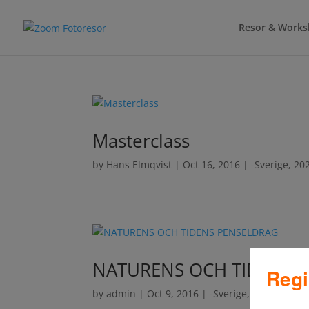
Resor & Work
Masterclass
by
Hans Elmqvist
|
Oct 16, 2016
|
-Sverige
,
20
NATURENS OCH TIDENS 
Regi
by
admin
|
Oct 9, 2016
|
-Sverige
,
2026
,
Inspir