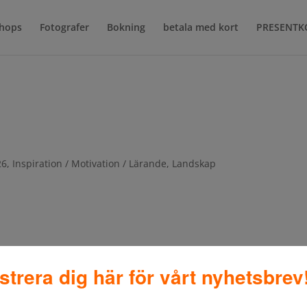
shops
Fotografer
Bokning
betala med kort
PRESENTK
26
,
Inspiration / Motivation / Lärande
,
Landskap
PENSELDRAG
strera dig här för vårt nyhetsbrev
ation / Motivation / Lärande
,
Landskap