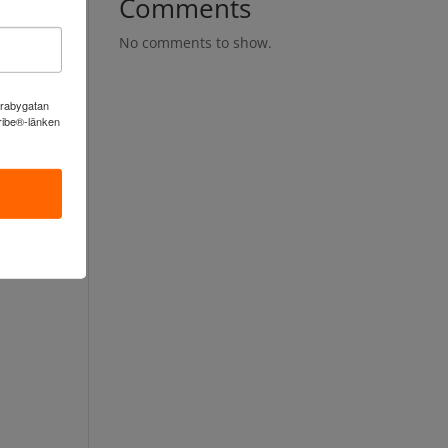
Comments
No comments to show.
Arabygatan
cribe®-länken